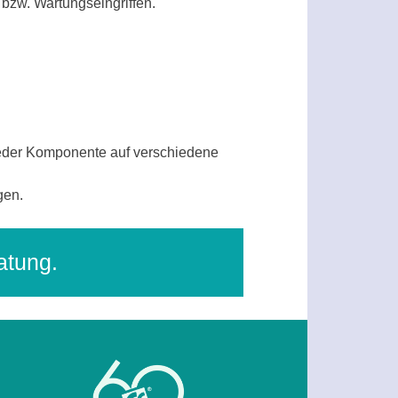
bzw. Wartungseingriffen.
jeder Komponente auf verschiedene
gen.
atung.