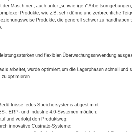
it der Maschinen, auch unter „schwierigen“ Arbeitsumgebungen;
komplexer Produkte, wie z.B. sehr dünne und zerbrechliche Tei
beziehungsweise Produkte, die generell schwer zu handhaben s
.
er leistungsstarken und flexiblen Überwachungsanwendung ausge
 arbeitet, wurde optimiert, um die Lagerphasen schnell und si
zu optimieren.
en Bedürfnisse jedes Speichersystems abgestimmt;
ES-, ERP- und Industrie 4.0-Systemen möglich;
auf und verfolgt den Produktweg;
urch innovative Cusinato-Systeme;