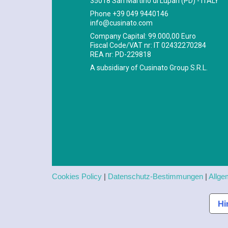
35018 San Martino di Lupari (PD) - ITALY
Phone
+39 049 9440146
info@cusinato.com
Company Capital: 99.000,00 Euro
Fiscal Code/VAT nr: IT 02432270284
REA nr: PD-229818
A subsidiary of Cusinato Group S.R.L.
Cookies Policy
|
Datenschutz-Bestimmungen
|
Allge
Hi