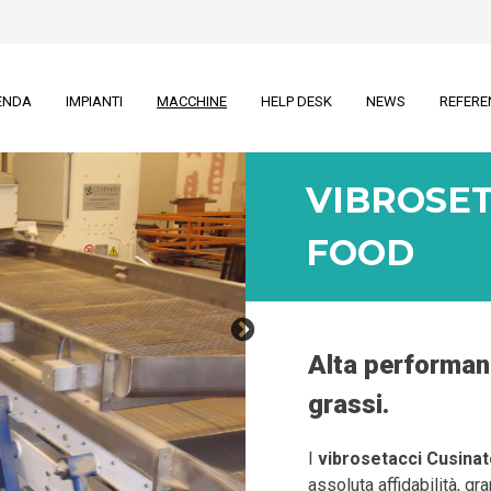
ENDA
IMPIANTI
MACCHINE
HELP DESK
NEWS
REFERE
VIBROSET
FOOD
Alta performan
grassi.
I
vibrosetacci Cusinat
assoluta affidabilità, gra