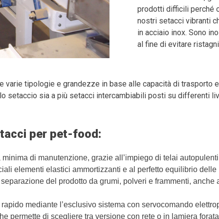
prodotti difficili perché
nostri setacci vibranti 
in acciaio inox. Sono ino
al fine di evitare ristagn
varie tipologie e grandezze in base alle capacità di trasporto 
 setaccio sia a più setacci intercambiabili posti su differenti live
etacci per pet-food:
minima di manutenzione, grazie all’impiego di telai autopulent
ciali elementi elastici ammortizzanti e al perfetto equilibrio del
e separazione del prodotto da grumi, polveri e frammenti, anche ad
a rapido mediante l’esclusivo sistema con servocomando elettr
e permette di scegliere tra versione con rete o in lamiera forata